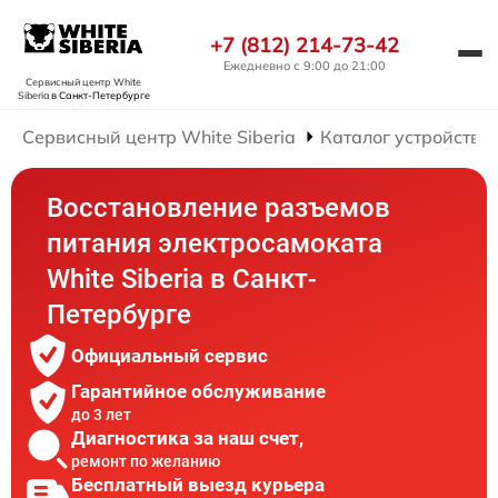
+7 (812) 214-73-42
Ежедневно с 9:00 до 21:00
Сервисный центр White
Siberia
в Санкт-Петербурге
Сервисный центр White Siberia
Каталог устройств
Восстановление разъемов
питания электросамоката
White Siberia в Санкт-
Петербурге
Официальный сервис
Гарантийное обслуживание
до 3 лет
Диагностика за наш счет,
ремонт по желанию
Бесплатный выезд курьера